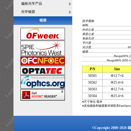
偏振光学产品
光学镀膜
链接
技术规格:
材料.............................................
外径公差.......................................
厚度公差........................................
有效孔径.....................................
平行度.........................................
光洁度......................................
镀膜......................................
....................................Rav
............................Ravg≥98% 
P/N
Size
50501
Φ12.7×6
50502
Φ25.4×6
50503
Φ12.7×6
50504
Φ25.4×6
●尺寸单位:毫米
●其他规格和镀膜要求请联系EastOpti
©Copyright 2008