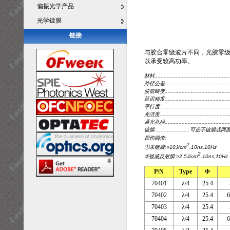
偏振光学产品
光学镀膜
链接
与胶合零级波片不同，光胶零
以承受较高功率。
材料..............................................
外径公差.........................................
波前畸变........................................
延迟精度............................................
平行度...............................................
光洁度..............................................
通光孔径...........................................
镀膜.......................可选不
损伤阈值:
2
①未镀膜:>10J/cm
,10ns,10Hz
2
②镀减反射膜:>2.5J/cm
,10ns,10Hz
P/N
Type
Φ
70401
λ/4
25.4
70402
λ/4
25.4
70403
λ/4
25.4
70404
λ/4
25.4