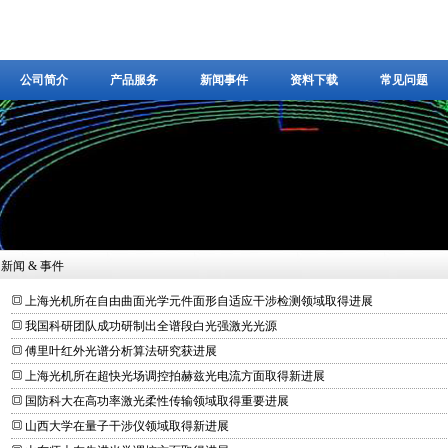
公司简介
产品服务
新闻事件
资料下载
常见问题
公司简介
产品服务
新闻事件
资料下载
常见问题
新闻 & 事件
上海光机所在自由曲面光学元件面形自适应干涉检测领域取得进展
我国科研团队成功研制出全谱段白光强激光光源
傅里叶红外光谱分析算法研究获进展
上海光机所在超快光场调控拍赫兹光电流方面取得新进展
国防科大在高功率激光柔性传输领域取得重要进展
山西大学在量子干涉仪领域取得新进展