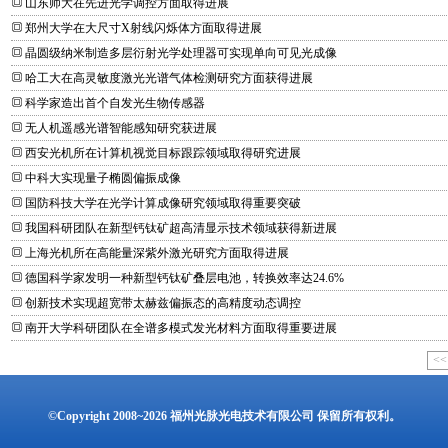
山东师大在先进光学调控方面取得进展
郑州大学在大尺寸X射线闪烁体方面取得进展
晶圆级纳米制造多层衍射光学处理器可实现单向可见光成像
哈工大在高灵敏度激光光谱气体检测研究方面获得进展
科学家造出首个自发光生物传感器
无人机遥感光谱智能感知研究获进展
西安光机所在计算机视觉目标跟踪领域取得研究进展
中科大实现量子椭圆偏振成像
国防科技大学在光学计算成像研究领域取得重要突破
我国科研团队在新型钙钛矿超高清显示技术领域获得新进展
上海光机所在高能量深紫外激光研究方面取得进展
德国科学家发明一种新型钙钛矿叠层电池，转换效率达24.6%
创新技术实现超宽带太赫兹偏振态的高精度动态调控
南开大学科研团队在全谱多模式发光材料方面取得重要进展
<<
©Copyright 2008~2026 福州光脉光电技术有限公司 保留所有权利。