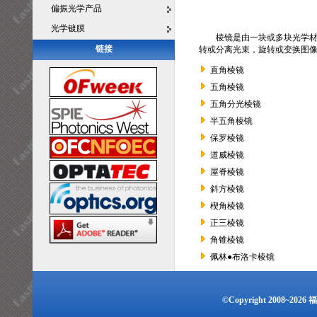
偏振光学产品
光学镀膜
棱镜是由一块或多块光学
链接
转或分离光束，旋转或变换图
直角棱镜
五角棱镜
五角分光棱镜
半五角棱镜
保罗棱镜
道威棱镜
屋脊棱镜
斜方棱镜
楔角棱镜
正三棱镜
角锥棱镜
佩林●布洛卡棱镜
©Copyright 2008