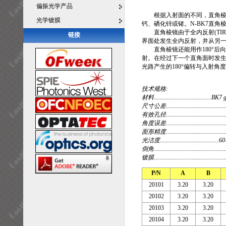
偏振光学产品
根据入射面的不同，直角棱镜
光学镀膜
钙、硒化锌或锗。N-BK7直
直角棱镜由于全内反射(TI
链接
界面处发生全内反射，并从另一
直角棱镜还能用作180°
射。在经过下一个直角面时发
光路产生的180°偏转与入射角
技术规格:
材料......................................B
尺寸公差.....................................
有效孔径.......................................
角度误差.....................................
面形精度....................................
光洁度.....................................
倒角.........................................
镀膜...........................................
P/N
A
B
20101
3.20
3.20
20102
3.20
3.20
20103
3.20
3.20
20104
3.20
3.20