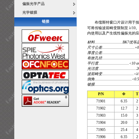
偏振光学产品
光学镀膜
链接
布儒斯特窗口片设计用于
可将传输波前畸变限制至 λ/10
内使用以及产生线性偏振光的
材料.............................
尺寸公差..................................
厚度公差....................................
有效孔径.....................................
平行度.................................<10
光洁度.......................................
波前畸变................................
倒角.......................................
镀膜.........................................
P/N
Φ
T
71901
6.35
2
71902
12.7
2
71903
15.0
3
71904
20.0
3
71905
25.4
4
71906
6.35
2