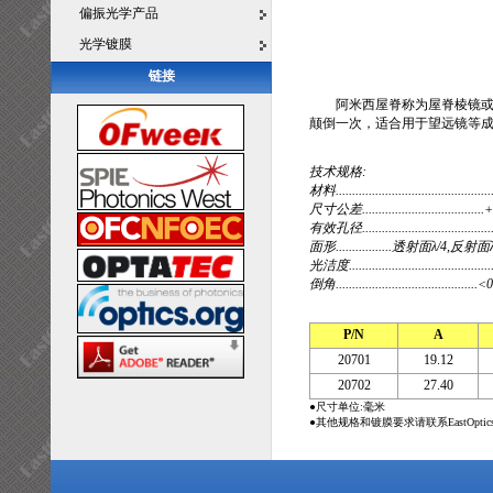
偏振光学产品
光学镀膜
链接
阿米西屋脊称为屋脊棱镜或
颠倒一次，适合用于望远镜等成
技术规格:
材料..........................................
尺寸公差...................................
有效孔径.....................................
面形.................透射面λ/4,反射面
光洁度..........................................
倒角.......................................
P/N
A
20701
19.12
20702
27.40
●尺寸单位:毫米
●其他规格和镀膜要求请联系EastOpti