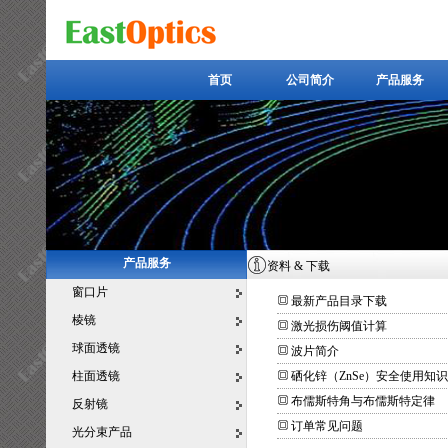
首页
公司简介
产品服务
首页
公司简介
产品服务
产品服务
资料 & 下载
窗口片
最新产品目录下载
棱镜
激光损伤阈值计算
球面透镜
波片简介
柱面透镜
硒化锌（ZnSe）安全使用知识
布儒斯特角与布儒斯特定律
反射镜
订单常见问题
光分束产品