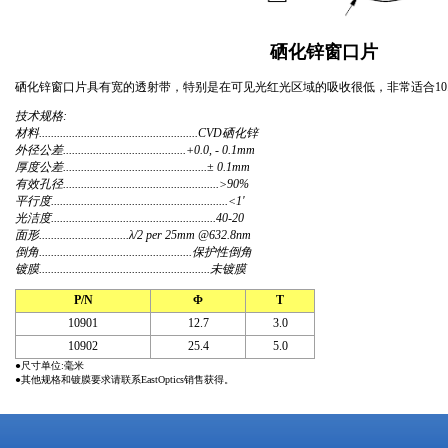
硒化锌窗口片
硒化锌窗口片具有宽的透射带，特别是在可见光红光区域的吸收很低，非常适合10.
技术规格:
材料.....................................................CVD硒化锌
外径公差.........................................+0.0, - 0.1mm
厚度公差................................................± 0.1mm
有效孔径....................................................>90%
平行度...........................................................<1'
光洁度.......................................................40-20
面形..............................λ/2 per 25mm @632.8nm
倒角...................................................保护性倒角
镀膜.........................................................未镀膜
P/N
Φ
T
10901
12.7
3.0
10902
25.4
5.0
●尺寸单位:毫米
●其他规格和镀膜要求请联系EastOptics销售获得。