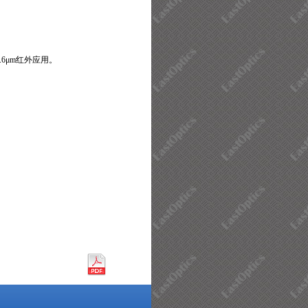
6
μm
红外应用。