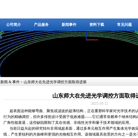
公司简介
产品服务
新闻事件
资料下载
常见问题
公司简介
产品服务
新闻事件
资料下载
常见问题
新闻 & 事件
> 山东师大在先进光学调控方面取得进展
山东师大在先进光学调控方面取得
2025-10-12
超表面这种能够弯曲、聚焦或滤波的超薄结构，正在重塑科学家对光学技术的
行为的精确调控，但许多传统设计受困于低效难题——它们通常依赖单个纳米结构
广角性能衰退，这些缺陷限制了其在传感、非线性光学和量子技术领域的应用。
当前日益兴起的研究转向非局域超表面，通过多单元相互作用产生集体光学效
线，产生更锐利的共振峰和更强的光物相互作用。该领域最具前景的方向之一是光