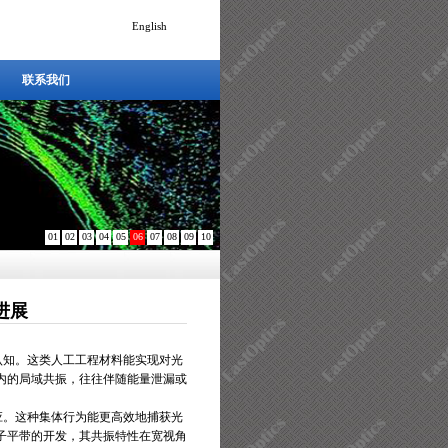
English
联系我们
联系我们
01
02
03
04
05
06
07
08
09
10
进展
认知。这类人工工程材料能实现对光
内的局域共振，往往伴随能量泄漏或
应。这种集体行为能更高效地捕获光
子平带的开发，其共振特性在宽视角